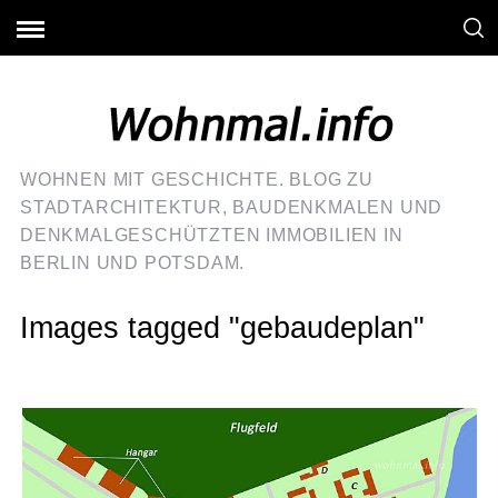
WOHNEN MIT GESCHICHTE. BLOG ZU
STADTARCHITEKTUR, BAUDENKMALEN UND
DENKMALGESCHÜTZTEN IMMOBILIEN IN
BERLIN UND POTSDAM.
Images tagged "gebaudeplan"