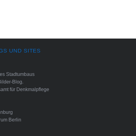
GS UND SITES
ines Stadtumbaus
Bilder-Blog.
amt für Denkmalpflege
nburg
rum Berlin