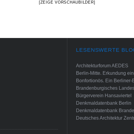
[ZEIGE VORSCHAUBILDER]
LESENSWERTE BLO
Architekturforum AEDES
Berlin-Mitte. Erkundung e
Bonfortionös. Ein Berliner-
Brandenburgisches Landes
Bürgerverein Hansaviertel
Denkmaldatenbank Berlin
Denkmaldatenbank Brande
Deutsches Architektur Zent