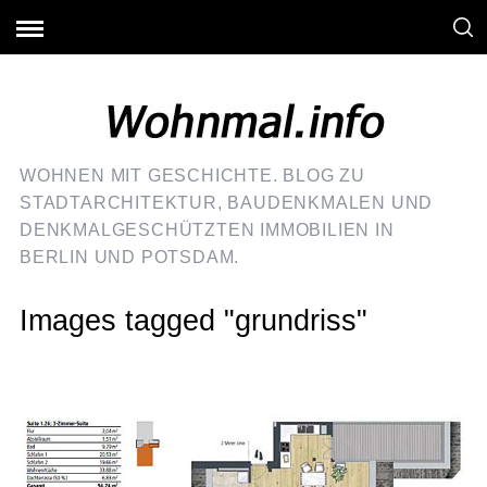
WOHNEN MIT GESCHICHTE. BLOG ZU
STADTARCHITEKTUR, BAUDENKMALEN UND
DENKMALGESCHÜTZTEN IMMOBILIEN IN
BERLIN UND POTSDAM.
Images tagged "grundriss"