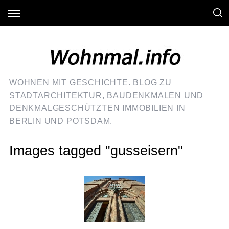
WOHNEN MIT GESCHICHTE. BLOG ZU
STADTARCHITEKTUR, BAUDENKMALEN UND
DENKMALGESCHÜTZTEN IMMOBILIEN IN
BERLIN UND POTSDAM.
Images tagged "gusseisern"