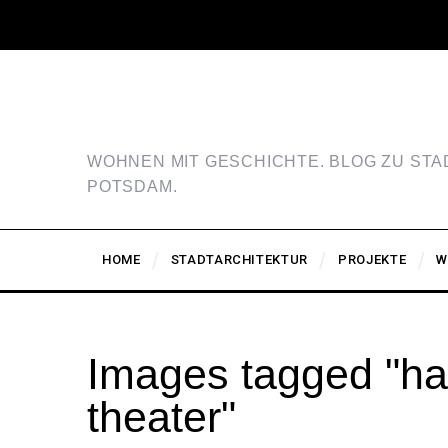
WOHNEN MIT GESCHICHTE. BLOG ZU ST
POTSDAM.
HOME
STADTARCHITEKTUR
PROJEKTE
W
Images tagged "hans
theater"