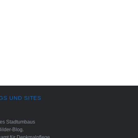
GS UND SITES
ines Stadtumbaus
Bilder-Blog.
amt für Denkmalpflege