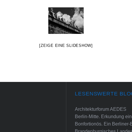
[ZEIGE EINE SLIDESHOW]
LESENSWERTE BLO
Architekturforum AEDES
Berlin-Mitte. Erkundung e
Bonfortionös. Ein Berliner-
Brandenburgisches Landes