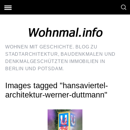
WOHNEN MIT GESCHICHTE. BLOG ZU
STADTARCHITEKTUR, BAUDENKMALEN UND
DENKMALGESCHÜTZTEN IMMOBILIEN IN
BERLIN UND POTSDAM.
Images tagged "hansaviertel-
architektur-werner-duttmann"