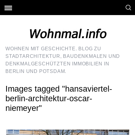
WOHNEN MIT GESCHICHTE. BLOG ZU
STADTARCHITEKTUR, BAUDENKMALEN UND
DENKMALGESCHÜTZTEN IMMOBILIEN IN
BERLIN UND POTSDAM.
Images tagged "hansaviertel-
berlin-architektur-oscar-
niemeyer"