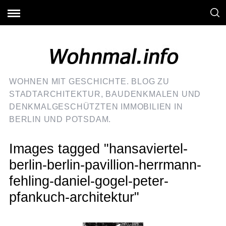
WOHNEN MIT GESCHICHTE. BLOG ZU
STADTARCHITEKTUR, BAUDENKMALEN UND
DENKMALGESCHÜTZTEN IMMOBILIEN IN
BERLIN UND POTSDAM.
Images tagged "hansaviertel-
berlin-berlin-pavillion-herrmann-
fehling-daniel-gogel-peter-
pfankuch-architektur"