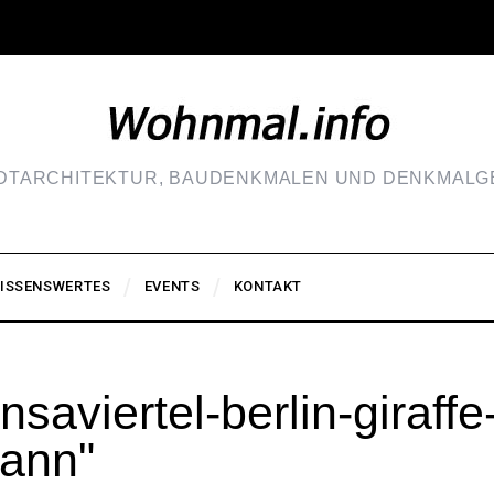
ADTARCHITEKTUR, BAUDENKMALEN UND DENKMALGE
ISSENSWERTES
EVENTS
KONTAKT
aviertel-berlin-giraffe-
mann"