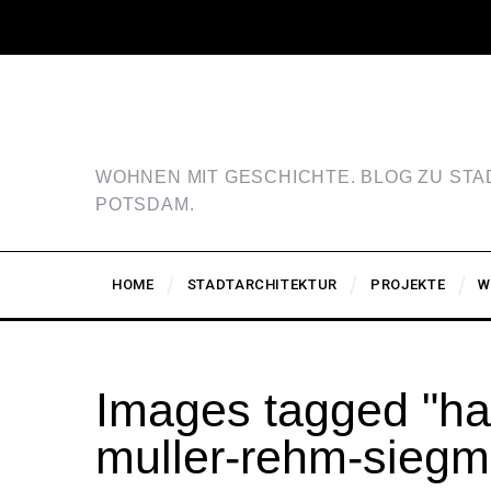
WOHNEN MIT GESCHICHTE. BLOG ZU ST
POTSDAM.
HOME
STADTARCHITEKTUR
PROJEKTE
W
Images tagged "hans
muller-rehm-sieg