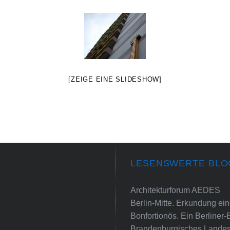
[ZEIGE EINE SLIDESHOW]
LESENSWERTE BLO
Architekturforum AEDES
Berlin-Mitte. Erkundung e
Bonfortionös. Ein Berliner-
Brandenburgisches Landes