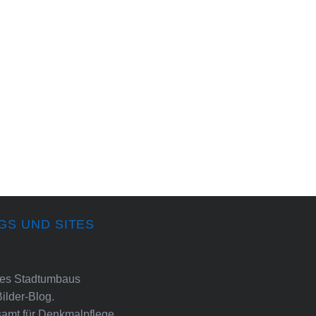
GS UND SITES
ines Stadtumbaus
Bilder-Blog.
amt für Denkmalpflege