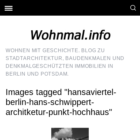
WOHNEN MIT GESCHICHTE. BLOG ZU
STADTARCHITEKTUR, BAUDENKMALEN UND
DENKMALGESCHÜTZTEN IMMOBILIEN IN
BERLIN UND POTSDAM.
Images tagged "hansaviertel-
berlin-hans-schwippert-
architketur-punkt-hochhaus"