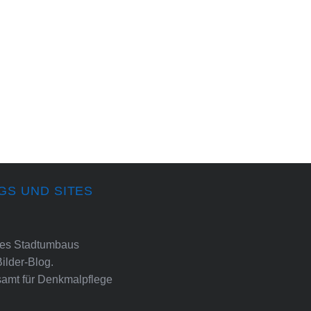
GS UND SITES
ines Stadtumbaus
Bilder-Blog.
amt für Denkmalpflege