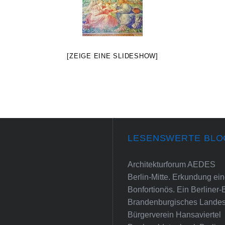
[ZEIGE EINE SLIDESHOW]
LESENSWERTE BLO
Architekturforum AEDES
Berlin-Mitte. Erkundung e
Bonfortionös. Ein Berliner-
Brandenburgisches Landes
Bürgerverein Hansaviertel