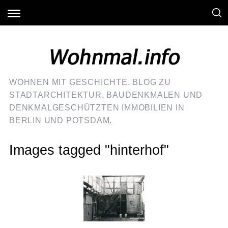
WOHNEN MIT GESCHICHTE. BLOG ZU
STADTARCHITEKTUR, BAUDENKMALEN UND
DENKMALGESCHÜTZTEN IMMOBILIEN IN
BERLIN UND POTSDAM.
Images tagged "hinterhof"