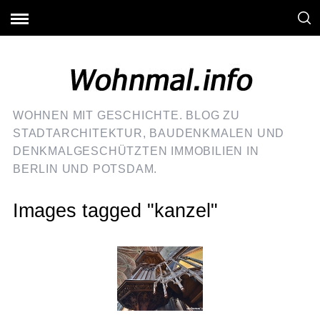
WOHNEN MIT GESCHICHTE. BLOG ZU
STADTARCHITEKTUR, BAUDENKMALEN UND
DENKMALGESCHÜTZTEN IMMOBILIEN IN
BERLIN UND POTSDAM.
Images tagged "kanzel"