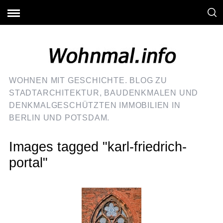
WOHNEN MIT GESCHICHTE. BLOG ZU
STADTARCHITEKTUR, BAUDENKMALEN UND
DENKMALGESCHÜTZTEN IMMOBILIEN IN
BERLIN UND POTSDAM.
Images tagged "karl-friedrich-
portal"