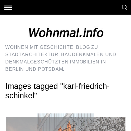
WOHNEN MIT GESCHICHTE. BLOG ZU
STADTARCHITEKTUR, BAUDENKMALEN UND
DENKMALGESCHÜTZTEN IMMOBILIEN IN
BERLIN UND POTSDAM.
Images tagged "karl-friedrich-
schinkel"