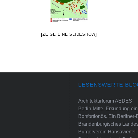
[ZEIGE EINE SLIDESHOW]
LESENSWERTE BLO
Architekturforum AEDES
Berlin-Mitte. Erkundung e
Bonfortionös. Ein Berliner-
Brandenburgisches Landes
Bürgerverein Hansaviertel