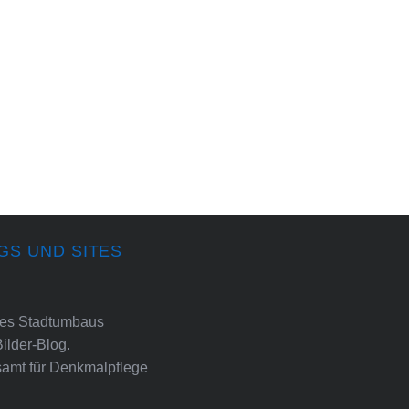
GS UND SITES
ines Stadtumbaus
Bilder-Blog.
amt für Denkmalpflege