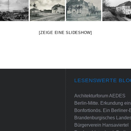
[ZEIGE EINE SLIDESHOW]
LESENSWERTE BLO
Architekturforum AEDES
Berlin-Mitte. Erkundung e
Bonfortionös. Ein Berliner-
Brandenburgisches Landes
Bürgerverein Hansaviertel