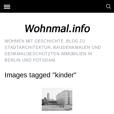
WOHNEN MIT GESCHICHTE. BLOG ZU
STADTARCHITEKTUR, BAUDENKMALEN UND
DENKMALGESCHÜTZTEN IMMOBILIEN IN
BERLIN UND POTSDAM.
Images tagged "kinder"