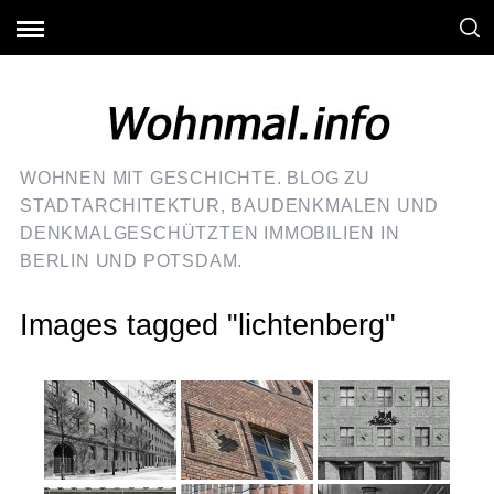
WOHNEN MIT GESCHICHTE. BLOG ZU
STADTARCHITEKTUR, BAUDENKMALEN UND
DENKMALGESCHÜTZTEN IMMOBILIEN IN
BERLIN UND POTSDAM.
Images tagged "lichtenberg"