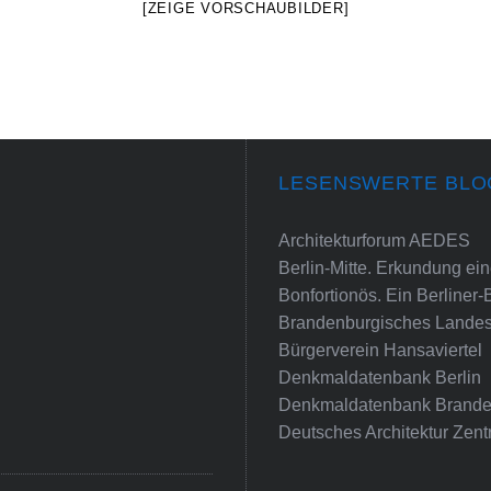
[ZEIGE VORSCHAUBILDER]
LESENSWERTE BLO
Architekturforum AEDES
Berlin-Mitte. Erkundung e
Bonfortionös. Ein Berliner-
Brandenburgisches Landes
Bürgerverein Hansaviertel
Denkmaldatenbank Berlin
Denkmaldatenbank Brande
Deutsches Architektur Zent