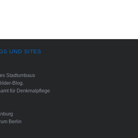
GS UND SITES
ines Stadtumbaus
Bilder-Blog.
amt für Denkmalpflege
nburg
rum Berlin