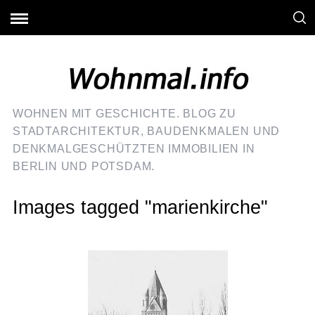
WOHNEN MIT GESCHICHTE. BLOG ZU
STADTARCHITEKTUR, BAUDENKMALEN UND
DENKMALGESCHÜTZTEN IMMOBILIEN IN
BERLIN UND POTSDAM.
Images tagged "marienkirche"