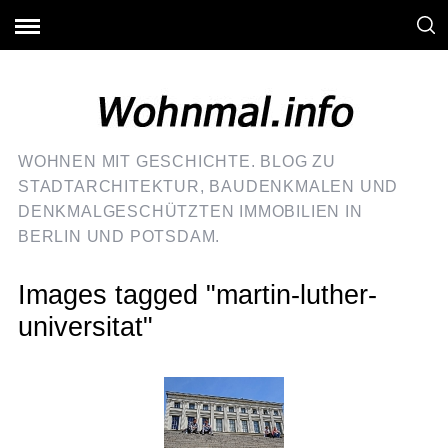
WOHNEN MIT GESCHICHTE. BLOG ZU
STADTARCHITEKTUR, BAUDENKMALEN UND
DENKMALGESCHÜTZTEN IMMOBILIEN IN
BERLIN UND POTSDAM.
Images tagged "martin-luther-
universitat"