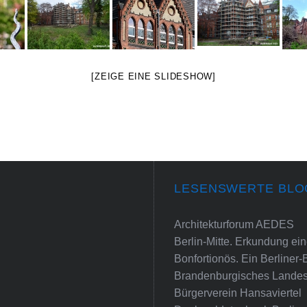
[ZEIGE EINE SLIDESHOW]
LESENSWERTE BLO
Architekturforum AEDES
Berlin-Mitte. Erkundung e
Bonfortionös. Ein Berliner-
Brandenburgisches Landes
Bürgerverein Hansaviertel