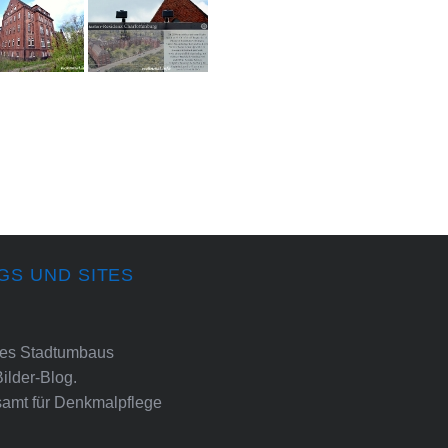
GS UND SITES
ines Stadtumbaus
Bilder-Blog.
amt für Denkmalpflege