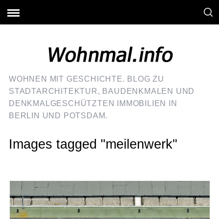
WOHNEN MIT GESCHICHTE. BLOG ZU
STADTARCHITEKTUR, BAUDENKMALEN UND
DENKMALGESCHÜTZTEN IMMOBILIEN IN
BERLIN UND POTSDAM.
Images tagged "meilenwerk"