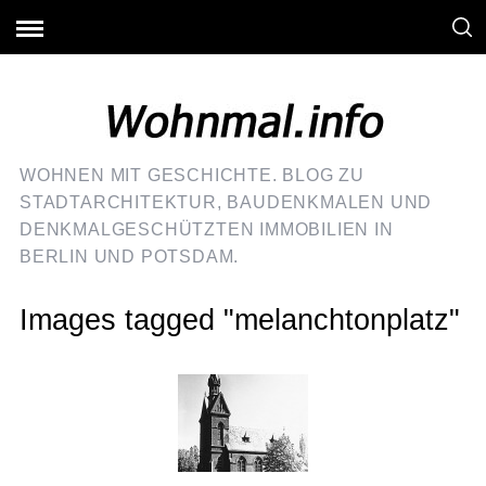
WOHNEN MIT GESCHICHTE. BLOG ZU
STADTARCHITEKTUR, BAUDENKMALEN UND
DENKMALGESCHÜTZTEN IMMOBILIEN IN
BERLIN UND POTSDAM.
Images tagged "melanchtonplatz"