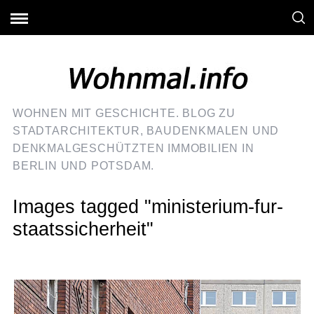
WOHNEN MIT GESCHICHTE. BLOG ZU
STADTARCHITEKTUR, BAUDENKMALEN UND
DENKMALGESCHÜTZTEN IMMOBILIEN IN
BERLIN UND POTSDAM.
Images tagged "ministerium-fur-
staatssicherheit"