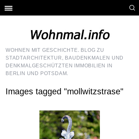
WOHNEN MIT GESCHICHTE. BLOG ZU
STADTARCHITEKTUR, BAUDENKMALEN UND
DENKMALGESCHÜTZTEN IMMOBILIEN IN
BERLIN UND POTSDAM.
Images tagged "mollwitzstrase"