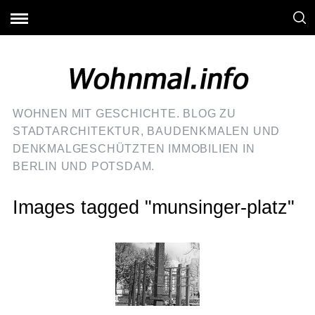
WOHNEN MIT GESCHICHTE. BLOG ZU
STADTARCHITEKTUR, BAUDENKMALEN UND
DENKMALGESCHÜTZTEN IMMOBILIEN IN
BERLIN UND POTSDAM.
Images tagged "munsinger-platz"