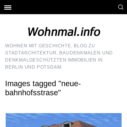
WOHNEN MIT GESCHICHTE. BLOG ZU
STADTARCHITEKTUR, BAUDENKMALEN UND
DENKMALGESCHÜTZTEN IMMOBILIEN IN
BERLIN UND POTSDAM.
Images tagged "neue-
bahnhofsstrase"