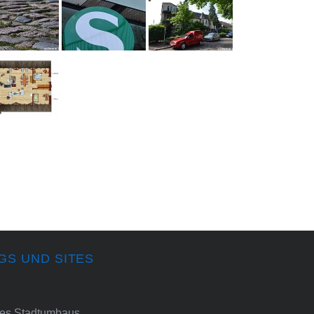
GS UND SITES
ines Stadtumbaus