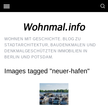
WOHNEN MIT GESCHICHTE. BLOG ZU
STADTARCHITEKTUR, BAUDENKMALEN UND
DENKMALGESCHÜTZTEN IMMOBILIEN IN
BERLIN UND POTSDAM.
Images tagged "neuer-hafen"