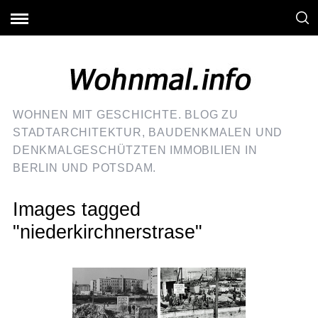
WOHNEN MIT GESCHICHTE. BLOG ZU
STADTARCHITEKTUR, BAUDENKMALEN UND
DENKMALGESCHÜTZTEN IMMOBILIEN IN
BERLIN UND POTSDAM.
Images tagged
"niederkirchnerstrase"