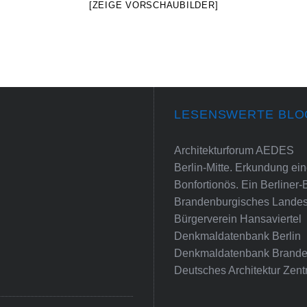
[ZEIGE VORSCHAUBILDER]
LESENSWERTE BLO
Architekturforum AEDES
Berlin-Mitte. Erkundung e
Bonfortionös. Ein Berliner-
Brandenburgisches Landes
Bürgerverein Hansaviertel
Denkmaldatenbank Berlin
Denkmaldatenbank Brande
Deutsches Architektur Zent