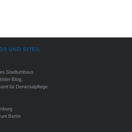
GS UND SITES
ines Stadtumbaus
Bilder-Blog.
amt für Denkmalpflege
nburg
rum Berlin