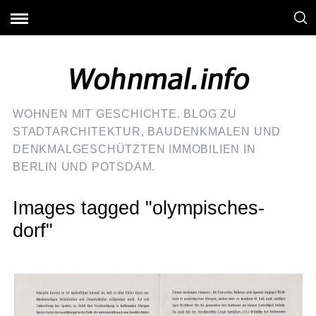
WOHNEN MIT GESCHICHTE. BLOG ZU
STADTARCHITEKTUR, BAUDENKMALEN UND
DENKMALGESCHÜTZTEN IMMOBILIEN IN
BERLIN UND POTSDAM.
Images tagged "olympisches-
dorf"