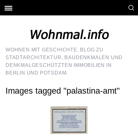
WOHNEN MIT GESCHICHTE. BLOG ZU
STADTARCHITEKTUR, BAUDENKMALEN UND
DENKMALGESCHÜTZTEN IMMOBILIEN IN
BERLIN UND POTSDAM.
Images tagged "palastina-amt"