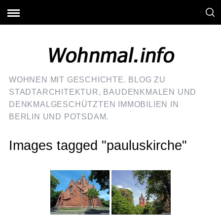
WOHNEN MIT GESCHICHTE. BLOG ZU
STADTARCHITEKTUR, BAUDENKMALEN UND
DENKMALGESCHÜTZTEN IMMOBILIEN IN
BERLIN UND POTSDAM.
Images tagged "pauluskirche"