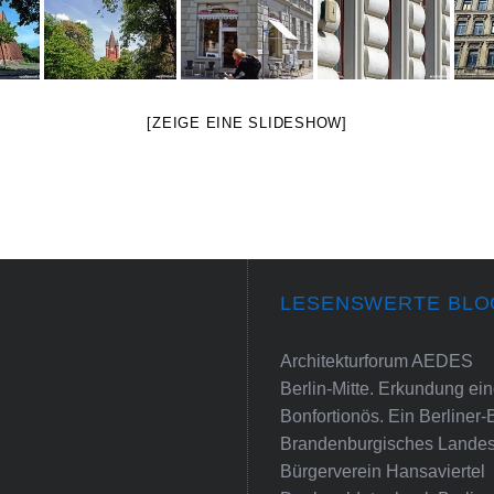
[ZEIGE EINE SLIDESHOW]
LESENSWERTE BLO
Architekturforum AEDES
Berlin-Mitte. Erkundung e
Bonfortionös. Ein Berliner-
Brandenburgisches Landes
Bürgerverein Hansaviertel