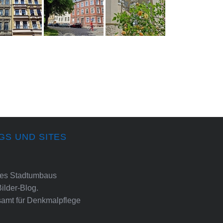
GS UND SITES
ines Stadtumbaus
Bilder-Blog.
amt für Denkmalpflege