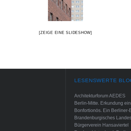
[ZEIGE EINE SLIDESHOW]
LESENSWERTE BLO
Architekturforum AEDES
Berlin-Mitte. Erkundung e
Bonfortionös. Ein Berliner-
Brandenburgisches Landes
Bürgerverein Hansaviertel