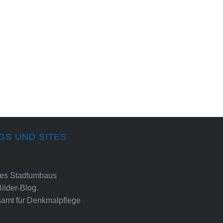
GS UND SITES
ines Stadtumbaus
Bilder-Blog.
amt für Denkmalpflege