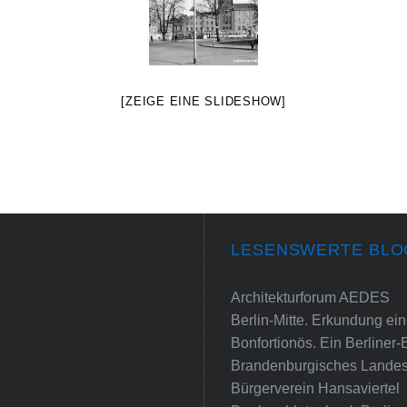
[ZEIGE EINE SLIDESHOW]
LESENSWERTE BLO
Architekturforum AEDES
Berlin-Mitte. Erkundung e
Bonfortionös. Ein Berliner-
Brandenburgisches Landes
Bürgerverein Hansaviertel