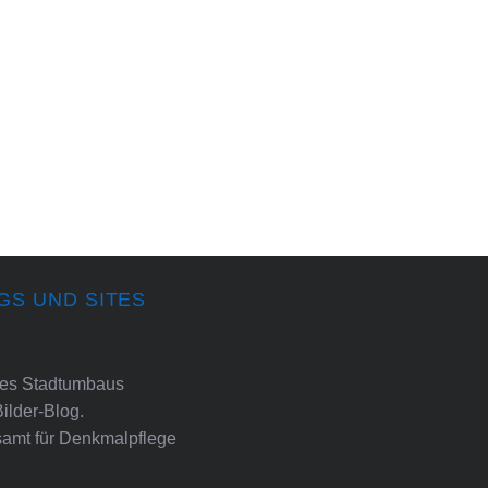
GS UND SITES
ines Stadtumbaus
Bilder-Blog.
amt für Denkmalpflege