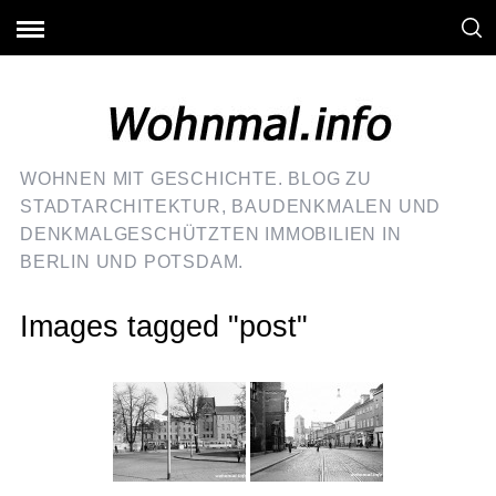
WOHNEN MIT GESCHICHTE. BLOG ZU
STADTARCHITEKTUR, BAUDENKMALEN UND
DENKMALGESCHÜTZTEN IMMOBILIEN IN
BERLIN UND POTSDAM.
Images tagged "post"