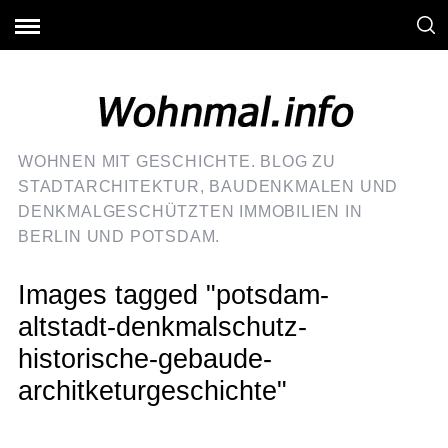
WOHNEN MIT GESCHICHTE. BLOG ZU
STADTARCHITEKTUR, BAUDENKMALEN UND
DENKMALGESCHÜTZTEN IMMOBILIEN IN
BERLIN UND POTSDAM.
Images tagged "potsdam-
altstadt-denkmalschutz-
historische-gebaude-
architketurgeschichte"