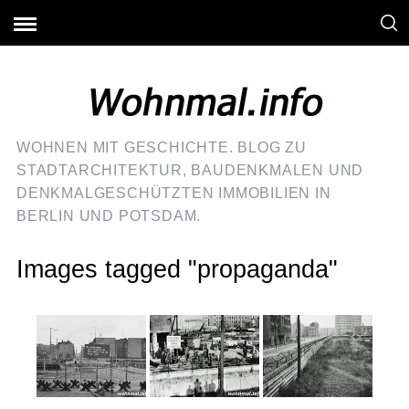
WOHNEN MIT GESCHICHTE. BLOG ZU
STADTARCHITEKTUR, BAUDENKMALEN UND
DENKMALGESCHÜTZTEN IMMOBILIEN IN
BERLIN UND POTSDAM.
Images tagged "propaganda"