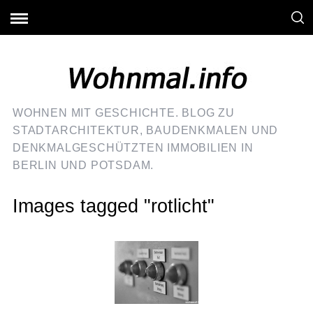
WOHNEN MIT GESCHICHTE. BLOG ZU
STADTARCHITEKTUR, BAUDENKMALEN UND
DENKMALGESCHÜTZTEN IMMOBILIEN IN
BERLIN UND POTSDAM.
Images tagged "rotlicht"