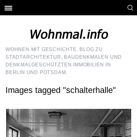
WOHNEN MIT GESCHICHTE. BLOG ZU
STADTARCHITEKTUR, BAUDENKMALEN UND
DENKMALGESCHÜTZTEN IMMOBILIEN IN
BERLIN UND POTSDAM.
Images tagged "schalterhalle"