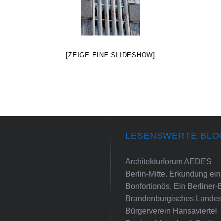
[ZEIGE EINE SLIDESHOW]
LESENSWERTE BLO
Architekturforum AEDES
Berlin-Mitte. Erkundung e
Bonfortionös. Ein Berliner-
Brandenburgisches Landes
Bürgerverein Hansaviertel