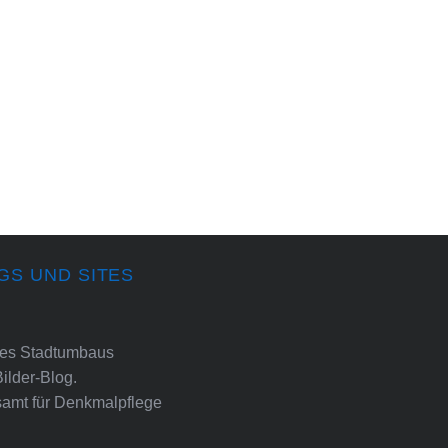
GS UND SITES
ines Stadtumbaus
Bilder-Blog.
amt für Denkmalpflege