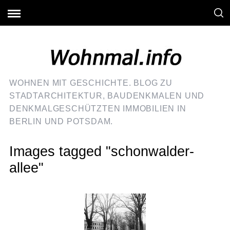
WOHNEN MIT GESCHICHTE. BLOG ZU
STADTARCHITEKTUR, BAUDENKMALEN UND
DENKMALGESCHÜTZTEN IMMOBILIEN IN
BERLIN UND POTSDAM.
Images tagged "schonwalder-
allee"