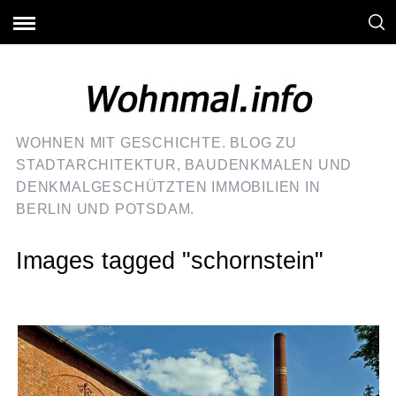
WOHNEN MIT GESCHICHTE. BLOG ZU
STADTARCHITEKTUR, BAUDENKMALEN UND
DENKMALGESCHÜTZTEN IMMOBILIEN IN
BERLIN UND POTSDAM.
Images tagged "schornstein"