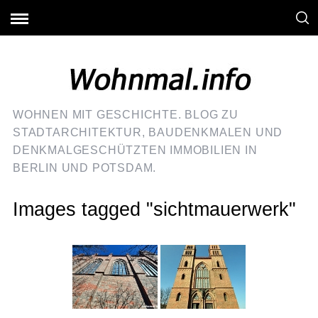
WOHNEN MIT GESCHICHTE. BLOG ZU
STADTARCHITEKTUR, BAUDENKMALEN UND
DENKMALGESCHÜTZTEN IMMOBILIEN IN
BERLIN UND POTSDAM.
Images tagged "sichtmauerwerk"