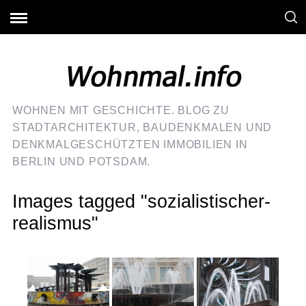
WOHNEN MIT GESCHICHTE. BLOG ZU
STADTARCHITEKTUR, BAUDENKMALEN UND
DENKMALGESCHÜTZTEN IMMOBILIEN IN
BERLIN UND POTSDAM.
Images tagged "sozialistischer-
realismus"