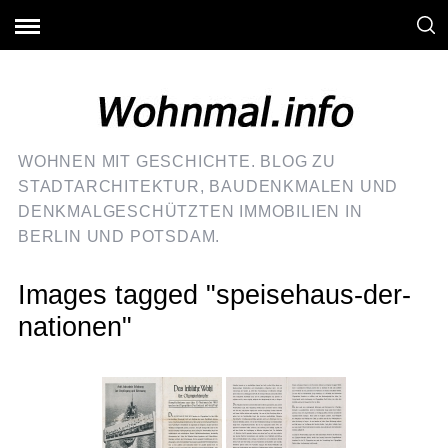
WOHNEN MIT GESCHICHTE. BLOG ZU
STADTARCHITEKTUR, BAUDENKMALEN UND
DENKMALGESCHÜTZTEN IMMOBILIEN IN
BERLIN UND POTSDAM.
Images tagged "speisehaus-der-
nationen"